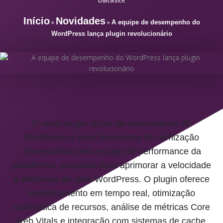
Início
Novidades
»
»
A equipe de desempenho do
WordPress lança plugin revolucionário
O novo plugin oficial de desempenho do
WordPress é uma ferramenta de otimização
desenvolvida pela equipe de performance da
plataforma, projetada para aprimorar a velocidade
e eficiência de sites WordPress. O plugin oferece
monitoramento em tempo real, otimização
automática de recursos, análise de métricas Core
Web Vitals e integração com sistemas de cache,