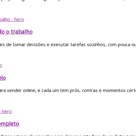
o o trabalho
azes de tomar decisões e executar tarefas sozinhos, com pouca o
elo
ra vender online, e cada um tem prós, contras e momentos certos
ompleto