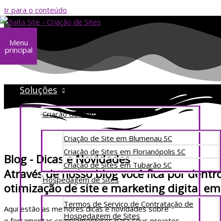
Ir para o conteúdo
Menu
principal
Sobre
Soluções
Criação de Sites
Criação de Site em Blumenau SC
Criação de Sites em Florianópolis SC
Blog - Dicas e Novidades
Criação de Sites em Tubarão SC
Através de nosso blog você fica por dentro
Hospedagem de Sites
otimização de site e marketing digital em
Termos de Serviço de Contratação de
Aqui estão as melhores dicas e novidades sobre
Criação de Sit
Hospedagem de Sites
e ferramentas complementares para seus projetos