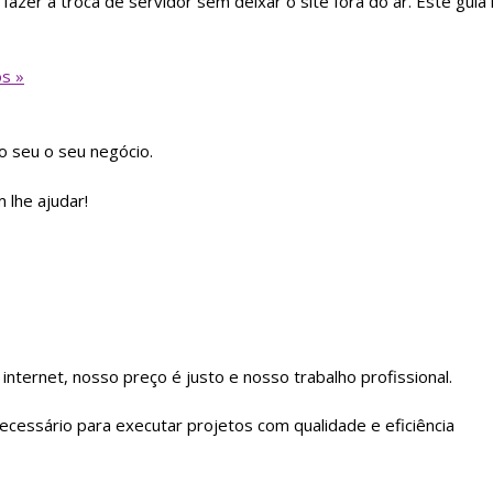
azer a troca de servidor sem deixar o site fora do ar. Este gui
s »
 seu o seu negócio.
 lhe ajudar!
nternet, nosso preço é justo e nosso trabalho profissional.
ecessário para executar projetos com qualidade e eficiência