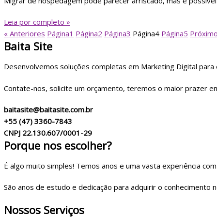
Migrar de hospedagem pode parecer arriscado, mas é possível f
Leia por completo »
« Anteriores
Página
1
Página
2
Página
3
Página
4
Página
5
Próximo
Baita Site
Desenvolvemos soluções completas em Marketing Digital para o
Contate-nos, solicite um orçamento, teremos o maior prazer em
baitasite@baitasite.com.br
+55 (47) 3360-7843
CNPJ 22.130.607/0001-29
Porque nos escolher?
É algo muito simples! Temos anos e uma vasta experiência com i
São anos de estudo e dedicação para adquirir o conhecimento n
Nossos Serviços