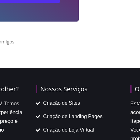
amigos!
colher?
Nossos Serviços
O
Criação de Sites
s! Temos
Est
periência
aco
Criação de Landing Pages
 preço é
Itap
ho
Voc
Criação de Loja Virtual
pro