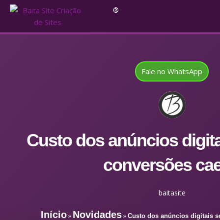
®
Fale no WhatsApp
Custo dos anúncios digit
conversões ca
baitasite
Início
Novidades
»
»
Custo dos anúncios digitais 