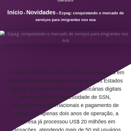
Início
Novidades
»
»
Ezpag: conquistando o mercado de
serviços para imigrantes nos eua
A Ezpag é uma fintech brasileira especializada em
serviços financeiros para imigrantes nos Estados
Unidos, que oferece soluções bancárias digitais
como conta sem necessidade de SSN,
transferências internacionais e pagamento de
contas. Em apenas dois anos de operação, a
empresa já processou US$ 20 milhões em
transações, atendendo mais de 50 mil usuários