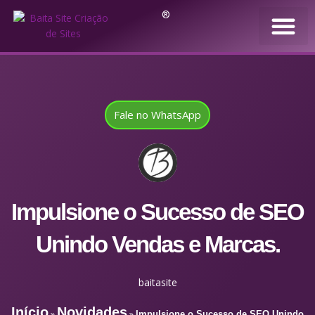
®
Fale no WhatsApp
Impulsione o Sucesso de SEO
Unindo Vendas e Marcas.
baitasite
Início
Novidades
»
»
Impulsione o Sucesso de SEO Unindo