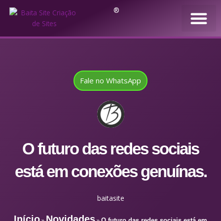
®
Fale no WhatsApp
O futuro das redes sociais
está em conexões genuínas.
baitasite
Início
Novidades
»
»
O futuro das redes sociais está em