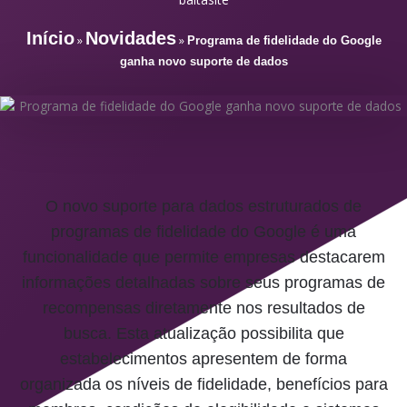
Início
Novidades
»
»
Programa de fidelidade do Google
ganha novo suporte de dados
O novo suporte para dados estruturados de
programas de fidelidade do Google é uma
funcionalidade que permite empresas destacarem
informações detalhadas sobre seus programas de
recompensas diretamente nos resultados de
busca. Esta atualização possibilita que
estabelecimentos apresentem de forma
organizada os níveis de fidelidade, benefícios para