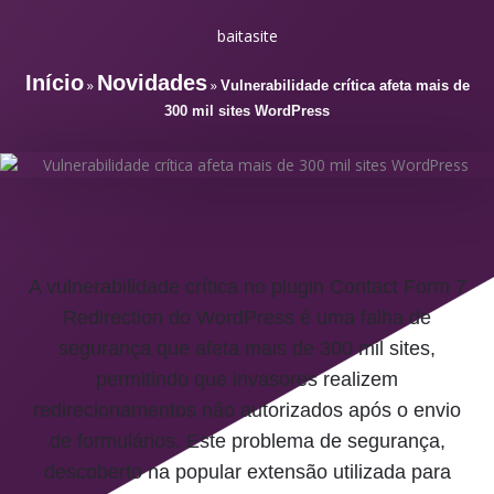
baitasite
Início
Novidades
»
»
Vulnerabilidade crítica afeta mais de
300 mil sites WordPress
A vulnerabilidade crítica no plugin Contact Form 7
Redirection do WordPress é uma falha de
segurança que afeta mais de 300 mil sites,
permitindo que invasores realizem
redirecionamentos não autorizados após o envio
de formulários. Este problema de segurança,
descoberto na popular extensão utilizada para