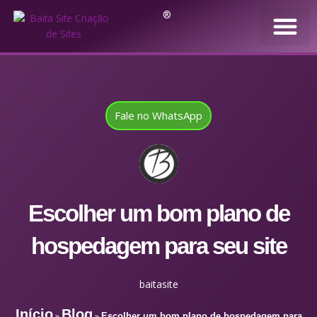
®
Fale no WhatsApp
Escolher um bom plano de
hospedagem para seu site
baitasite
Início
Blog
»
»
Escolher um bom plano de hospedagem para