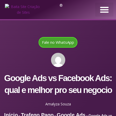
®
Fale no WhatsApp
Google Ads vs Facebook Ads:
qual e melhor pro seu negocio
Amalyza Souza
Início
Trafego Pago
Google Ads
»
»
»
Google Ads vs