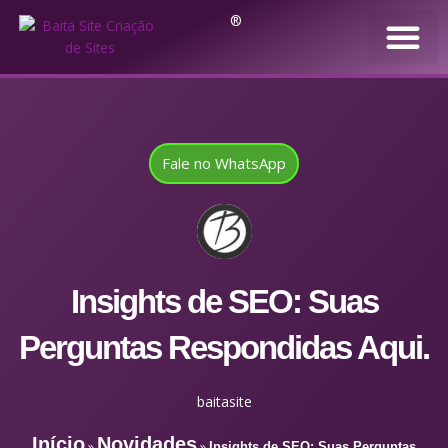
®
Fale no WhatsApp
Insights de SEO: Suas
Perguntas Respondidas Aqui.
baitasite
Início
Novidades
»
»
Insights de SEO: Suas Perguntas