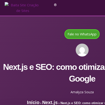
®
Fale no WhatsApp
Next.js e SEO: como otimizar
Google
Amalyza Souza
Início
Next.js
»
»
Next.js e SEO: como otimizar 