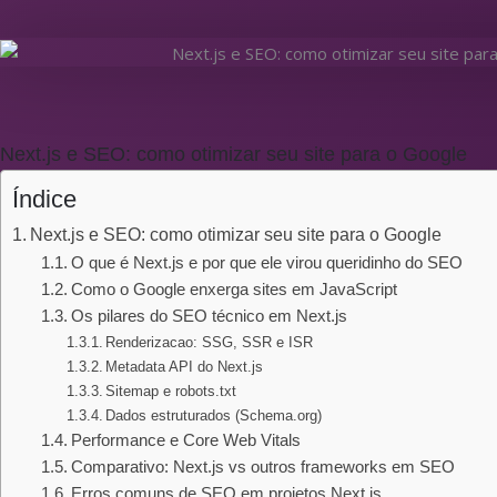
Next.js e SEO: como otimizar seu site para o Google
Índice
Next.js e SEO: como otimizar seu site para o Google
O que é Next.js e por que ele virou queridinho do SEO
Como o Google enxerga sites em JavaScript
Os pilares do SEO técnico em Next.js
Renderizacao: SSG, SSR e ISR
Metadata API do Next.js
Sitemap e robots.txt
Dados estruturados (Schema.org)
Performance e Core Web Vitals
Comparativo: Next.js vs outros frameworks em SEO
Erros comuns de SEO em projetos Next.js